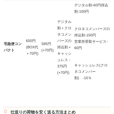
デジタル割-60円持込
割-100円
デジタル
割＋クロ
クロネコメンバーズの
ネコメン
持込割-150円
650円
バーズの
営業所受取サービスｰ
宅急便コン
585円
(BOX代
持込割＋
60円
パクト
(+70円)
＋70円)
キャッシ
ュレス：
キャッシュレス(クロ
375円
ネコメンバー
(+70円)
割) -10％
仕送りの荷物を安く送る方法まとめ