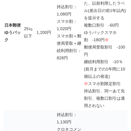
た、以前利用したラベ
持込割引：
ル(差出日の前1年以内)
1,080円
を提示する
スマホ割：
日本郵便
複数口割引 -60円
25㎏
1,020円
ゆうパッ
1,200円
ゆうパックスマホ
以下
スマホ割＋郵
ク
割 -180円
※
便局受取＋継
郵便局受取割引 -100
続利用割引：
円
828円
継続利用割引 -10％
(前月までの1年間に10
個以上の発送)
※
スマホ割限定割引
持込割引、同一あて先
割引、複数口割引は適
用されない
持込割引：
1,130円
クロネコメン