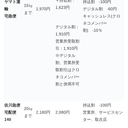
＋持込割：
ヤマト運
持込割 -100円
15㎏
1,623円
輸
1,970円
デジタル割 -60円
まで
宅急便
キャッシュレス(クロ
ネコメンバー
デジタル割：
割) -10％
1,910円
営業所受取割
引：1,910円
※デジタル
割、営業所受
取割引はクロ
ネコメンバー
割と併用不可
佐川急便
持込割 -100円
20㎏
宅配便
2,180円
2,080円
営業所、サービスセン
まで
140
ター、取次店