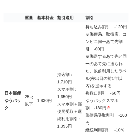
重量
基本料金
割引適用
割引
持ち込み割引 -120円
※郵便局、取扱店、コ
ンビニ
同一あて先割
引 -60円
※郵送するあて先と同
一のあて先に送られ
た、以前利用したラベ
持込割：
ル(差出日の前1年以
1,710円
内)を提示する
スマホ割：
日本郵便
複数口割引 -60円
25㎏
1,650円
ゆうパッ
1,830円
ゆうパックスマホ
以下
スマホ割＋郵
ク
割 -180円
※
便局受取＋継
郵便局受取割引 -100
続利用割引：
円
1,395円
継続利用割引 -10％