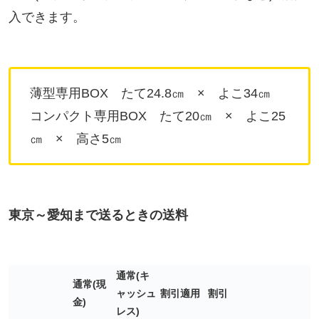
入できます。
薄型専用BOX たて24.8㎝ × よこ34㎝
コンパクト専用BOX たて20㎝ × よこ25
㎝ × 高さ5㎝
東京～愛知まで送るときの送料
通常(キ
通常(現
ャッシュ
割引適用
割引
金)
レス)