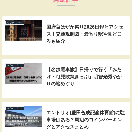
関連記事
おでかけノート
国府宮はだか祭り2026日程とアクセ
ス！交通規制図・最寄り駅や見どこ
ろも紹介
おでかけノート
【名鉄電車旅】日帰りで行く「みた
け・可児散策きっぷ」明智光秀ゆか
りの地めぐり
おでかけノート
エントリオ(豊田合成記念体育館)に駐
車場はある？周辺のコインパーキン
グとアクセスまとめ